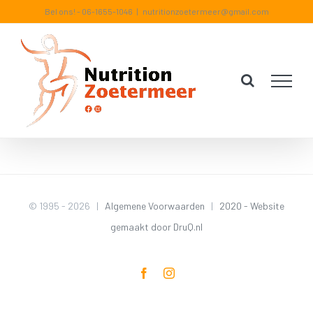
Ga
Bel ons! -
06-1655-1046
|
nutritionzoetermeer@gmail.com
naar
inhoud
© 1995 -
2026 |
Algemene Voorwaarden
|
2020 - Website
gemaakt door DruQ.nl
Facebook
Instagram